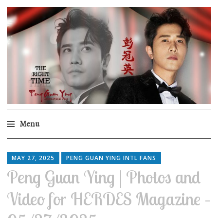
Peng Guan Ying
International Fans
Menu
Skip
to
MAY 27, 2025
PENG GUAN YING INTL FANS
content
Peng Guan Ying | Photos and
Video for HERDES Magazine –