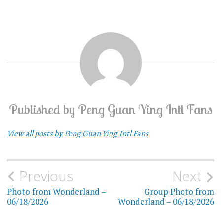
Published by
Peng Guan Ying Intl Fans
View all posts by Peng Guan Ying Intl Fans
Previous
Next
Post
Photo from Wonderland –
Group Photo from
navigation
06/18/2026
Wonderland – 06/18/2026