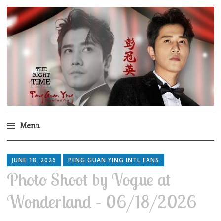
Peng Guan Ying
International Fans
Menu
Skip
to
JUNE 18, 2026
PENG GUAN YING INTL FANS
content
Photo Shoot by Vogue at
Wonderland – 06/18/2026