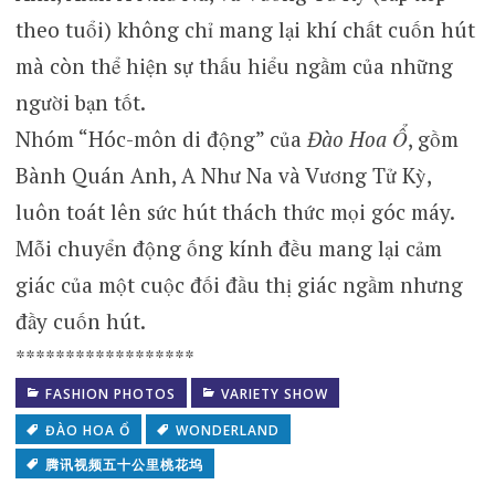
theo tuổi) không chỉ mang lại khí chất cuốn hút
mà còn thể hiện sự thấu hiểu ngầm của những
người bạn tốt.
Nhóm “Hóc-môn di động” của
Đào Hoa Ổ
, gồm
Bành Quán Anh, A Như Na và Vương Tử Kỳ,
luôn toát lên sức hút thách thức mọi góc máy.
Mỗi chuyển động ống kính đều mang lại cảm
giác của một cuộc đối đầu thị giác ngầm nhưng
đầy cuốn hút.
******************
FASHION PHOTOS
VARIETY SHOW
ĐÀO HOA Ổ
WONDERLAND
腾讯视频五十公里桃花坞