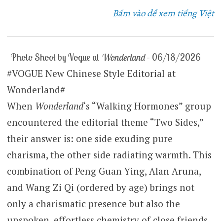
Bấm vào để xem tiếng Việt
Photo Shoot by Vogue at
Wonderland
– 06/18/2026
#VOGUE New Chinese Style Editorial at
Wonderland#
When
Wonderland
‘s “Walking Hormones” group
encountered the editorial theme “Two Sides,”
their answer is: one side exuding pure
charisma, the other side radiating warmth. This
combination of Peng Guan Ying, Alan Aruna,
and Wang Zi Qi (ordered by age) brings not
only a charismatic presence but also the
unspoken, effortless chemistry of close friends.